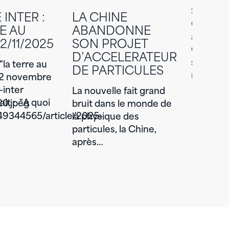
Samedi 
INTER :
LA CHINE
Genève 
E AU
ABANDONNE
associat
2/11/2025
SON PROJET
CERNés f
D’ACCELERATEUR
suisses 
"la terre au
DE PARTICULES
retrouv
12 novembre
-inter
La nouvelle fait grand
ait : "A quoi
0.jpeg
bruit dans le monde de
649344565/article/2025-
la physique des
particules, la Chine,
après…