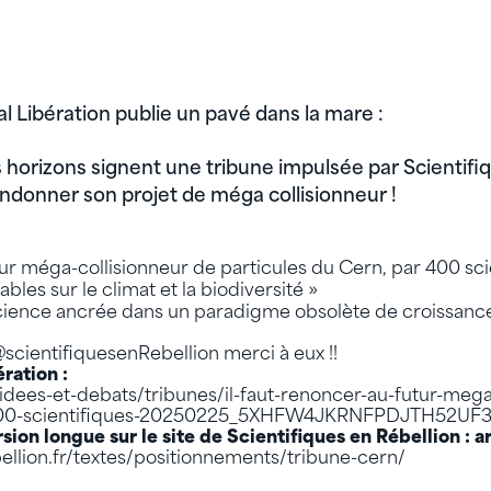
l Libération publie un pavé dans la mare :
s horizons signent une tribune impulsée par Scientifi
ndonner son projet de méga collisionneur !
utur méga-collisionneur de particules du Cern, par 400 sci
les sur le climat et la biodiversité »
cience ancrée dans un paradigme obsolète de croissance 
@scientifiquesenRebellion merci à eux !!
ération :
/idees-et-debats/tribunes/il-faut-renoncer-au-futur-mega
-400-scientifiques-20250225_5XHFW4JKRNFPDJTH52UF
ersion longue sur le site de Scientifiques en Rébellion : a
bellion.fr/textes/positionnements/tribune-cern/