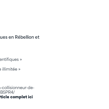
ques en Rébellion et
entifiques »
illimitée »
-collisionneur-de-
3B5PR4/
rticle complet ici