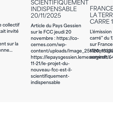
SCIENTIFIQUEMENT
FRANCE 
INDISPENSABLE
LA TERR
20/11/2025
CARRE 1
 collectif
Article du Pays Gessien
it invité
L'émission 
sur le FCC jeudi 20
carré" du 
novembre : https://co-
nt sur la
sur France
cernes.com/wp-
ienne…
s'interroge
content/uploads/Image_251120_13332
servirait…
https://lepaysgessien.lemessager.fr/
11-21/le-projet-du-
nouveau-fcc-est-il-
scientifiquement-
indispensable